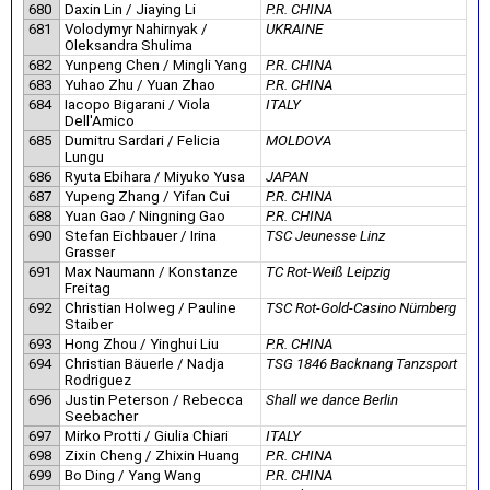
680
Daxin Lin / Jiaying Li
P.R. CHINA
681
Volodymyr Nahirnyak /
UKRAINE
Oleksandra Shulima
682
Yunpeng Chen / Mingli Yang
P.R. CHINA
683
Yuhao Zhu / Yuan Zhao
P.R. CHINA
684
Iacopo Bigarani / Viola
ITALY
Dell'Amico
685
Dumitru Sardari / Felicia
MOLDOVA
Lungu
686
Ryuta Ebihara / Miyuko Yusa
JAPAN
687
Yupeng Zhang / Yifan Cui
P.R. CHINA
688
Yuan Gao / Ningning Gao
P.R. CHINA
690
Stefan Eichbauer / Irina
TSC Jeunesse Linz
Grasser
691
Max Naumann / Konstanze
TC Rot-Weiß Leipzig
Freitag
692
Christian Holweg / Pauline
TSC Rot-Gold-Casino Nürnberg
Staiber
693
Hong Zhou / Yinghui Liu
P.R. CHINA
694
Christian Bäuerle / Nadja
TSG 1846 Backnang Tanzsport
Rodriguez
696
Justin Peterson / Rebecca
Shall we dance Berlin
Seebacher
697
Mirko Protti / Giulia Chiari
ITALY
698
Zixin Cheng / Zhixin Huang
P.R. CHINA
699
Bo Ding / Yang Wang
P.R. CHINA