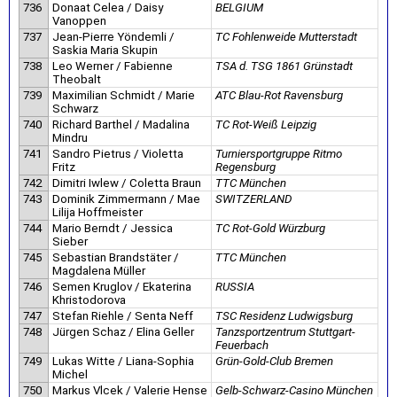
736
Donaat Celea / Daisy
BELGIUM
Vanoppen
737
Jean-Pierre Yöndemli /
TC Fohlenweide Mutterstadt
Saskia Maria Skupin
738
Leo Werner / Fabienne
TSA d. TSG 1861 Grünstadt
Theobalt
739
Maximilian Schmidt / Marie
ATC Blau-Rot Ravensburg
Schwarz
740
Richard Barthel / Madalina
TC Rot-Weiß Leipzig
Mindru
741
Sandro Pietrus / Violetta
Turniersportgruppe Ritmo
Fritz
Regensburg
742
Dimitri Iwlew / Coletta Braun
TTC München
743
Dominik Zimmermann / Mae
SWITZERLAND
Lilija Hoffmeister
744
Mario Berndt / Jessica
TC Rot-Gold Würzburg
Sieber
745
Sebastian Brandstäter /
TTC München
Magdalena Müller
746
Semen Kruglov / Ekaterina
RUSSIA
Khristodorova
747
Stefan Riehle / Senta Neff
TSC Residenz Ludwigsburg
748
Jürgen Schaz / Elina Geller
Tanzsportzentrum Stuttgart-
Feuerbach
749
Lukas Witte / Liana-Sophia
Grün-Gold-Club Bremen
Michel
750
Markus Vlcek / Valerie Hense
Gelb-Schwarz-Casino München