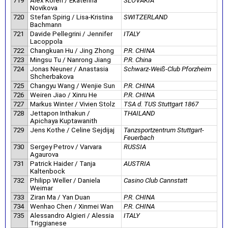
719
Alex Koren / Ekaterina
SLOVAKIA
Novikova
720
Stefan Spirig / Lisa-Kristina
SWITZERLAND
Bachmann
721
Davide Pellegrini / Jennifer
ITALY
Lacoppola
722
Changkuan Hu / Jing Zhong
P.R. CHINA
723
Mingsu Tu / Nanrong Jiang
P.R. China
724
Jonas Neuner / Anastasia
Schwarz-Weiß-Club Pforzheim
Shcherbakova
725
Changyu Wang / Wenjie Sun
P.R. CHINA
726
Weiren Jiao / Xinru He
P.R. CHINA
727
Markus Winter / Vivien Stolz
TSA d. TUS Stuttgart 1867
728
Jettapon Inthakun /
THAILAND
Apichaya Kuptawanith
729
Jens Kothe / Celine Sejdijaj
Tanzsportzentrum Stuttgart-
Feuerbach
730
Sergey Petrov / Varvara
RUSSIA
Agaurova
731
Patrick Haider / Tanja
AUSTRIA
Kaltenbock
732
Philipp Weller / Daniela
Casino Club Cannstatt
Weimar
733
Ziran Ma / Yan Duan
P.R. CHINA
734
Wenhao Chen / Xinmei Wan
P.R. CHINA
735
Alessandro Algieri / Alessia
ITALY
Triggianese