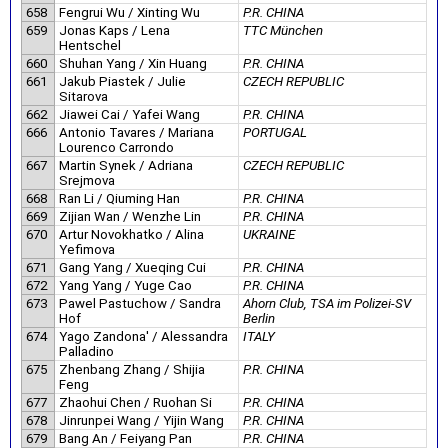
658
Fengrui Wu / Xinting Wu
P.R. CHINA
659
Jonas Kaps / Lena
TTC München
Hentschel
660
Shuhan Yang / Xin Huang
P.R. CHINA
661
Jakub Piastek / Julie
CZECH REPUBLIC
Sitarova
662
Jiawei Cai / Yafei Wang
P.R. CHINA
666
Antonio Tavares / Mariana
PORTUGAL
Lourenco Carrondo
667
Martin Synek / Adriana
CZECH REPUBLIC
Srejmova
668
Ran Li / Qiuming Han
P.R. CHINA
669
Zijian Wan / Wenzhe Lin
P.R. CHINA
670
Artur Novokhatko / Alina
UKRAINE
Yefimova
671
Gang Yang / Xueqing Cui
P.R. CHINA
672
Yang Yang / Yuge Cao
P.R. CHINA
673
Pawel Pastuchow / Sandra
Ahorn Club, TSA im Polizei-SV
Hof
Berlin
674
Yago Zandona' / Alessandra
ITALY
Palladino
675
Zhenbang Zhang / Shijia
P.R. CHINA
Feng
677
Zhaohui Chen / Ruohan Si
P.R. CHINA
678
Jinrunpei Wang / Yijin Wang
P.R. CHINA
679
Bang An / Feiyang Pan
P.R. CHINA