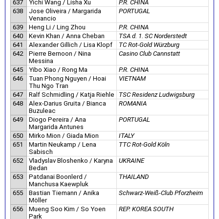
637
Yichi Wang / Lisha Xu
P.R. CHINA
638
Jose Oliveira / Margarida
PORTUGAL
Venancio
639
Heng Li / Ling Zhou
P.R. CHINA
640
Kevin Khan / Anna Cheban
TSA d. 1. SC Norderstedt
641
Alexander Gillich / Lisa Klopf
TC Rot-Gold Würzburg
642
Pierre Bernoon / Nina
Casino Club Cannstatt
Messina
645
Yibo Xiao / Rong Ma
P.R. CHINA
646
Tuan Phong Nguyen / Hoai
VIETNAM
Thu Ngo Tran
647
Ralf Schmidling / Katja Riehle
TSC Residenz Ludwigsburg
648
Alex-Darius Gruita / Bianca
ROMANIA
Buzuleac
649
Diogo Pereira / Ana
PORTUGAL
Margarida Antunes
650
Mirko Mion / Giada Mion
ITALY
651
Martin Neukamp / Lena
TTC Rot-Gold Köln
Sabisch
652
Vladyslav Bloshenko / Karyna
UKRAINE
Bedan
653
Patdanai Boonlerd /
THAILAND
Manchusa Kaewpluk
655
Bastian Tiemann / Anika
Schwarz-Weiß-Club Pforzheim
Möller
656
Mueng Soo Kim / So Yoen
REP. KOREA SOUTH
Park