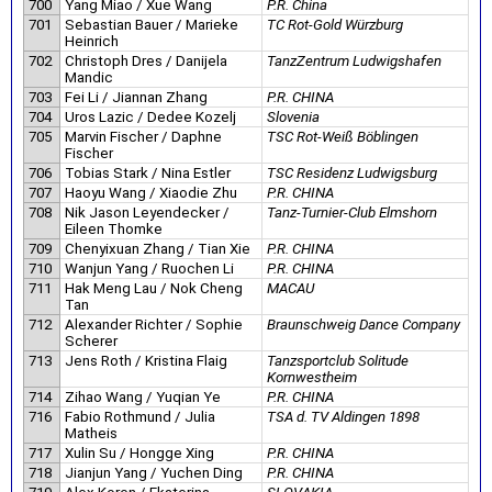
700
Yang Miao / Xue Wang
P.R. China
701
Sebastian Bauer / Marieke
TC Rot-Gold Würzburg
Heinrich
702
Christoph Dres / Danijela
TanzZentrum Ludwigshafen
Mandic
703
Fei Li / Jiannan Zhang
P.R. CHINA
704
Uros Lazic / Dedee Kozelj
Slovenia
705
Marvin Fischer / Daphne
TSC Rot-Weiß Böblingen
Fischer
706
Tobias Stark / Nina Estler
TSC Residenz Ludwigsburg
707
Haoyu Wang / Xiaodie Zhu
P.R. CHINA
708
Nik Jason Leyendecker /
Tanz-Turnier-Club Elmshorn
Eileen Thomke
709
Chenyixuan Zhang / Tian Xie
P.R. CHINA
710
Wanjun Yang / Ruochen Li
P.R. CHINA
711
Hak Meng Lau / Nok Cheng
MACAU
Tan
712
Alexander Richter / Sophie
Braunschweig Dance Company
Scherer
713
Jens Roth / Kristina Flaig
Tanzsportclub Solitude
Kornwestheim
714
Zihao Wang / Yuqian Ye
P.R. CHINA
716
Fabio Rothmund / Julia
TSA d. TV Aldingen 1898
Matheis
717
Xulin Su / Hongge Xing
P.R. CHINA
718
Jianjun Yang / Yuchen Ding
P.R. CHINA