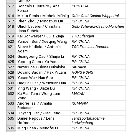
Gomez
612
Goncalo Guerreiro / Ana
PORTUGAL
Ferraz
616
Mikita Senin / Michele Mühlig
Grün-Gold-Casino Wuppertal
617
Chen Zhou / Mingzhuo Liu
P.R. CHINA
618
Ulrich Lauerer / Christina
Gelb-Schwarz-Casino München
Jana Scheid
619
Kai Schweiger / Julia Ziaja
TTC Erlangen
620
Yuncen Sun / Xueqing Wang
P.R. CHINA
621
Steve Hädicke / Antonia
TSC Excelsior Dresden
Adam
624
Guangpeng Cao / Shujie Li
P.R. CHINA
625
Yupeng Chen / Yu Yan
P.R. CHINA
627
Nazar Los / Olena Dukalska
UKRAINE
628
Dovano Bacani / Pak Yi Lam
HONG KONG
629
Yusen Wu / Han Gao
P.R. CHINA
630
Haojun Luan / Wenxuan Hua
P.R. CHINA
631
Ying Wang / Jiaze Du
P.R. CHINA
632
Ka Pan Tam / Weng Lam
MACAU
Vong
633
Andrei Ilasi / Amalia
ROMANIA
Radasanu
634
Jinyang Tian / Jiao Feng
P.R. CHINA
635
Daniel Repovs / Lena
Tanzsportakademie
Hofmeier
Ludwigsburg
636
Ming Chen / Mengfei Li
P.R. CHINA