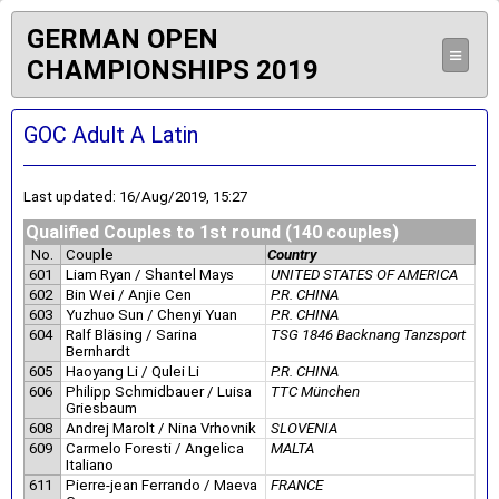
GERMAN OPEN
≡
CHAMPIONSHIPS 2019
GOC Adult A Latin
Last updated: 16/Aug/2019, 15:27
Qualified Couples to 1st round (140 couples)
No.
Couple
Country
601
Liam Ryan / Shantel Mays
UNITED STATES OF AMERICA
602
Bin Wei / Anjie Cen
P.R. CHINA
603
Yuzhuo Sun / Chenyi Yuan
P.R. CHINA
604
Ralf Bläsing / Sarina
TSG 1846 Backnang Tanzsport
Bernhardt
605
Haoyang Li / Qulei Li
P.R. CHINA
606
Philipp Schmidbauer / Luisa
TTC München
Griesbaum
608
Andrej Marolt / Nina Vrhovnik
SLOVENIA
609
Carmelo Foresti / Angelica
MALTA
Italiano
611
Pierre-jean Ferrando / Maeva
FRANCE