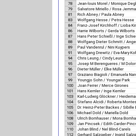
78
Jean-louis Morel / Monique De
79
Salvatore Miriello / Rosa Jemma
81
Rich Abney / Paula Abney
83
Wolfgang Hesse / Petra Hesse
84
Franz-Josef Kirchhoff / Lioba Ki
86
Harrie Wilborts / Gerda Wilborts
87
Hans Peter Schießl / Inge Schie
88
Wolfgang Dieter Schmitt / Ange
89
Paul Vandenrul / Nini Kuypers
91
Wolfgang Drewitz / Eva-Mary Ko
94
Chris Leung / Cindy Leung
95
Josep M Berengueres / M Dolor
96
Dieter Müller / Elke Müller
97
Graziano Biagioli / Emanuela Nar
99
Youngjo Sohn / Youngai Park
100
Joan Ferrer / Merce Girones
101
Hans Kernler / Inge Kernler
103
Karl-Ludwig Glöckner / Heidema
104
Stefano Alcidi / Roberta Montes
105
Dr. Heinz-Peter Backes / Sibille
106
Michael Dold / Mariella Dold
108
Ulrich Bornhauser / Mona Bornh
109
Jan Pincsek / Edith Carder-Pin
110
Johan Blind / Nel Blind-Carels
112
Gerhard Salzgeber / Ingrid Salz