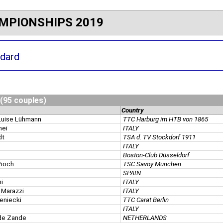
MPIONSHIPS 2019
dard
 (95 couples)
Country
Luise Lühmann
TTC Harburg im HTB von 1865
mei
ITALY
dt
TSA d. TV Stockdorf 1911
ITALY
Boston-Club Düsseldorf
Pioch
TSC Savoy München
SPAIN
i
ITALY
r Marazzi
ITALY
zeniecki
TTC Carat Berlin
ITALY
 de Zande
NETHERLANDS