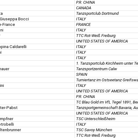
P.R. CHINA
CANADA
ta
Tanzsportclub Dortmund
 Giuseppa Bocci
ITALY
ie-France
FRANCE
ni
ITALY
r
TTC Rot-Weiß Freiburg
UNITED STATES OF AMERICA
pina Caldarelli
ITALY
i
ITALY
ITALY
1. Tanzsportclub Kirchheim unter T
hauer
Tanzsportzentrum Calw
SPAIN
Turniertanz im Ostseetanz Greifsw
ini
ITALY
UNITED STATES OF AMERICA
P.R. CHINA
TC Blau Gold im VfL Tegel 1891, Ber
hter-Pabst
Tanzsportgemeinschaft Bavaria, A
UNITED STATES OF AMERICA
empfner
TSC Unterschleißheim
trobelli
ITALY
altenbrunner
TSC Savoy München
TTC Rot-Weiß Freiburg