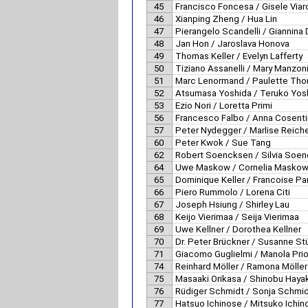
45
Francisco Foncesa / Gisele Via
46
Xianping Zheng / Hua Lin
47
Pierangelo Scandelli / Giannina
48
Jan Hon / Jaroslava Honova
49
Thomas Keller / Evelyn Lafferty
50
Tiziano Assanelli / Mary Manzon
51
Marc Lenormand / Paulette Th
52
Atsumasa Yoshida / Teruko Yos
53
Ezio Nori / Loretta Primi
56
Francesco Falbo / Anna Cosent
57
Peter Nydegger / Marlise Reich
60
Peter Kwok / Sue Tang
62
Robert Soencksen / Silvia Soe
64
Uwe Maskow / Cornelia Masko
65
Dominique Keller / Francoise Pa
66
Piero Rummolo / Lorena Citi
67
Joseph Hsiung / Shirley Lau
68
Keijo Vierimaa / Seija Vierimaa
69
Uwe Kellner / Dorothea Kellner
70
Dr. Peter Brückner / Susanne St
71
Giacomo Guglielmi / Manola Prio
74
Reinhard Möller / Ramona Möller
75
Masaaki Orikasa / Shinobu Hay
76
Rüdiger Schmidt / Sonja Schmi
77
Hatsuo Ichinose / Mitsuko Ichin