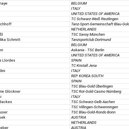
ghaye
BELGIUM
ITALY
UNITED STATES OF AMERICA
TC Schwarz-Weiß Reutlingen
rchhoff
Tanz-Sport-Gemeinschaft Blau-Gol
NETHERLANDS
ßl
TSC Savoy München
lika Schmitt
Tanzsportclub Dortmund
BELGIUM
hn
Askania - TSC Berlin
UNITED STATES OF AMERICA
s Llordes
SPAIN
TC Kristall Jena
dini
ITALY
REP. KOREA SOUTH
SPAIN
TSC Blau-Gold Überlingen
rie Glöckner
TSC Rot-Gold-Casino Nürnberg
i
ITALY
 Backes
TSC Schwarz-Gelb Aachen
TSC Villingen-Schwenningen
auser
TSC Blau-Gold-Rondo Bonn
csek
AUSTRIA
NETHERLANDS
geber
AUSTRIA