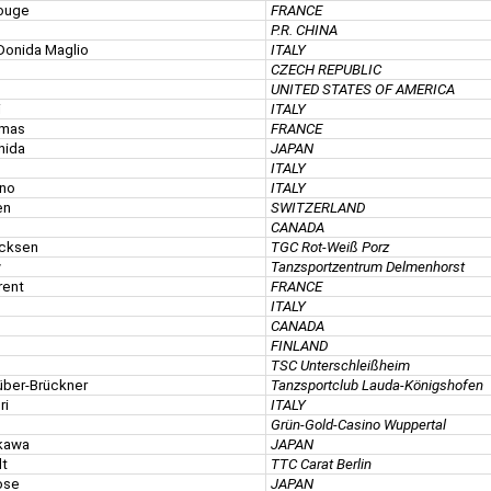
rouge
FRANCE
P.R. CHINA
 Donida Maglio
ITALY
CZECH REPUBLIC
UNITED STATES OF AMERICA
i
ITALY
omas
FRANCE
hida
JAPAN
ITALY
ino
ITALY
en
SWITZERLAND
CANADA
ncksen
TGC Rot-Weiß Porz
w
Tanzsportzentrum Delmenhorst
rent
FRANCE
ITALY
CANADA
FINLAND
TSC Unterschleißheim
über-Brückner
Tanzsportclub Lauda-Königshofen
ri
ITALY
Grün-Gold-Casino Wuppertal
akawa
JAPAN
dt
TTC Carat Berlin
ose
JAPAN