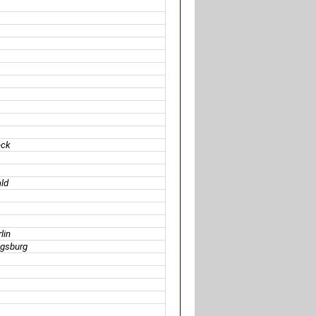
eck
ald
lin
ugsburg