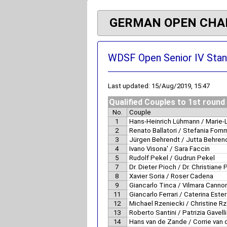
GERMAN OPEN CHA
WDSF Open Senior IV Stan
Last updated: 15/Aug/2019, 15:47
Qualified Couples to 1st round
No.
Couple
1
Hans-Heinrich Lühmann / Marie-
2
Renato Ballatori / Stefania Fom
3
Jürgen Behrendt / Jutta Behren
4
Ivano Visona' / Sara Faccin
5
Rudolf Pekel / Gudrun Pekel
7
Dr. Dieter Pioch / Dr. Christiane 
8
Xavier Soria / Roser Cadena
9
Giancarlo Tinca / Vilmara Cannon
11
Giancarlo Ferrari / Caterina Este
12
Michael Rzeniecki / Christine R
13
Roberto Santini / Patrizia Gavelli
14
Hans van de Zande / Corrie van