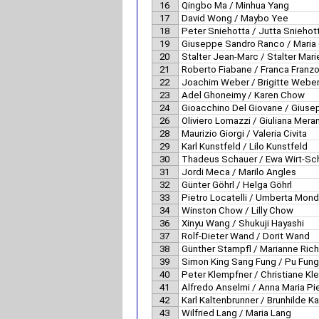
16
Qingbo Ma / Minhua Yang
17
David Wong / Maybo Yee
18
Peter Sniehotta / Jutta Sniehot
19
Giuseppe Sandro Ranco / Maria
20
Stalter Jean-Marc / Stalter Mar
21
Roberto Fiabane / Franca Franzo
22
Joachim Weber / Brigitte Webe
23
Adel Ghoneimy / Karen Chow
24
Gioacchino Del Giovane / Giusep
26
Oliviero Lomazzi / Giuliana Meran
28
Maurizio Giorgi / Valeria Civita
29
Karl Kunstfeld / Lilo Kunstfeld
30
Thadeus Schauer / Ewa Wirt-Sc
31
Jordi Meca / Marilo Angles
32
Günter Göhrl / Helga Göhrl
33
Pietro Locatelli / Umberta Mond
34
Winston Chow / Lilly Chow
36
Xinyu Wang / Shukuji Hayashi
37
Rolf-Dieter Wand / Dorit Wand
38
Günther Stampfl / Marianne Ric
39
Simon King Sang Fung / Pu Fung
40
Peter Klempfner / Christiane Kl
41
Alfredo Anselmi / Anna Maria Pie
42
Karl Kaltenbrunner / Brunhilde K
43
Wilfried Lang / Maria Lang